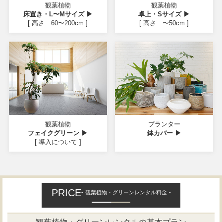
観葉植物
観葉植物
床置き・L〜Mサイズ ▶
卓上・Sサイズ ▶
[ 高さ 60〜200cm ]
[ 高さ 〜50cm ]
観葉植物
プランター
フェイクグリーン ▶
鉢カバー ▶
[ 導入について ]
PRICE
観葉植物・グリーンレンタル料金