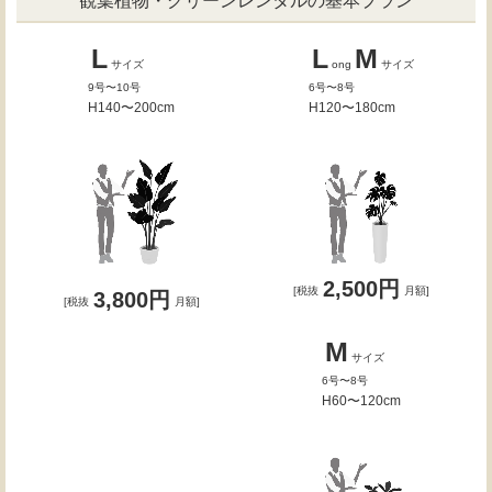
観葉植物・グリーンレンタルの基本プラン
L
L
M
サイズ
ong
サイズ
9号〜10号
6号〜8号
H140〜200cm
H120〜180cm
2,500円
[税抜
月額]
3,800円
[税抜
月額]
M
サイズ
6号〜8号
H60〜120cm