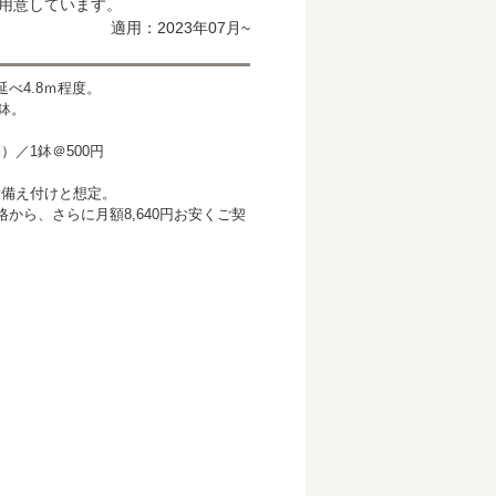
用意しています。
適用：2023年07月~
べ4.8ｍ程度。
鉢。
）／1鉢＠500円
設備え付けと想定。
から、さらに月額8,640円お安くご契