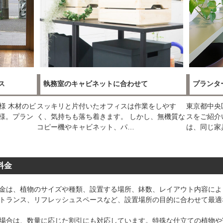
ス
執務室のキャビネットに合わせて
プランタ
様 木材のビ
スッキリと片付いたオフィスは作業をしやす
東京都中央
業様。プラン
く、気持ちも落ち着きます。 しかし、無機質な
スをご紹介
コピー機やキャビネット、パ…
は、同じ家
料金
金は、植物のサイズや種類、設置する場所、鉢数、レイアウト内容によ
トランス、リフレッシュスペースなど、設置場所の目的に合わせて最適
場合は、数量に応じた割引にも対応しています。特殊な仕立ての植物や