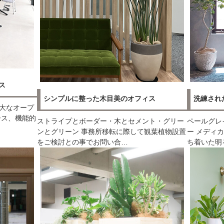
ス
シンプルに整った木目美のオフィス
洗練され
大なオープ
ース、機能的
ストライプとボーダー・木とセメント・グリー
ペールグレ
ンとグリーン 事務所移転に際して観葉植物設置
ー メディ
をご検討との事でお問い合…
ち着いた明