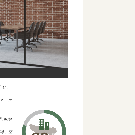
心に、
など、オ
印象や
視線、空