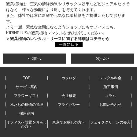
観葉植物は、空気の清浄効果やリラックス効果などビジュアルだけで
はなく、様々な効能により癒しを与えてくれます。
また、弊社では常に新鮮で元気な観葉植物をご提供いたしておりま
す。
より一層、素敵な空間になるようショップにもオフィスにも、
KIRINPLUSの観葉植物レンタルをぜひお試しください。
＞観葉植物のレンタル・リースに関する詳細はコチラから
一覧に戻る
<<前へ
次へ>>
TOP
カタログ
レンタル料金
サービス案内
施工事例
フラワーギフト
会社概要
コラム
私たちの植物の管理
プライバシー
お問い合わせ
採用案内
オフィスへ設置をお考え
東京でお探しの方へ
フェイクグリーンの導入
の方へ