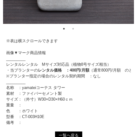
※表は横スクロールできます
画像▼マーク商品情報
_________
レンタルレンタル Mサイズ対応品（植物8号サイズ相当）
・当プランターの
レンタル価格 ：400円/月額
（通常800円/月額 のと
※プランター指定の場合のレンタル契約期間 ：なし
_________
名称 ：yamateiコーテス タワー
素材 ：ファイバーセメント製
サイズ：（外寸）W30×D30×H60ｃｍ
重量 ：
色 ：ホワイト
型番 ：CT-003H10E
備考 ：
一覧へ戻る