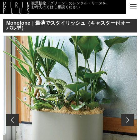
観葉植物（グリーン）のレンタル・リースを
お考えの方はご相談ください
Monotone｜最薄でスタイリッシュ（キャスター付オー
バル型）