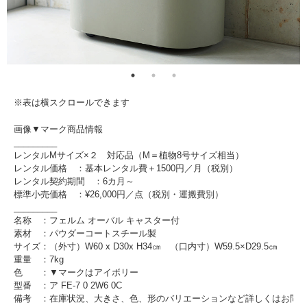
※表は横スクロールできます
画像▼マーク商品情報
_________
レンタルMサイズ×２ 対応品（M＝植物8号サイズ相当）
レンタル価格 ：基本レンタル費＋1500円／月（税別）
レンタル契約期間 ：6カ月～
標準小売価格 ：¥26,000円／点（税別・運搬費別）
_________
名称 ：フェルム オーバル キャスター付
素材 ：パウダーコートスチール製
サイズ：（外寸）W60 x D30x H34㎝ （口内寸）W59.5×D29.5㎝
重量 ：7kg
色 ：▼マークはアイボリー
型番 ：ア FE-7 0 2W6 0C
備考 ：在庫状況、大きさ、色、形のバリエーションなど詳しくはお問