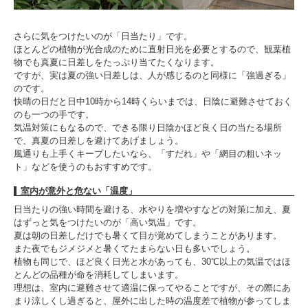
さらに気をつけたいのが「日当たり」です。
ほとんどの植物が光合成のために直射日光を必要とするので、観葉植
物でも真夏に日差しをたっぷり当てたくなります。
ですが、実は夏の強い日差しは、人が感じるのと同様に「強過ぎる」
のです。
快晴の日だと日中10時から14時くらいまでは、日陰に避難させておく
のも一つの手です。
気温対策にもなるので、できる限り日陰かほど良く日の当たる場所
で、真夏の日差しを避けてあげましょう。
風通りも上手くキープしたいなら、「すだれ」や「網目の粗いネッ
ト」などを使うのもおすすめです。
室内が意外と危ない「温度」
日当たりの強い時間を避ける、水やりを増やすなどの対策に加え、夏
はずっと気をつけたいのが「高い気温」です。
夏は朝の日差しだけでも暑くて目が覚めてしまうことがあります。
また夜でもジメジメと暑くてたまらない日も多いでしょう。
植物も同じで、ほど良く日光と水があっても、30℃以上の気温ではほ
とんどの品種が命を消耗してしまいます。
理想は、室内に避難させて適温に保ってやることですが、その際にあ
まり涼しくし過ぎると、屋外に出した時の温度差で植物が参ってしま