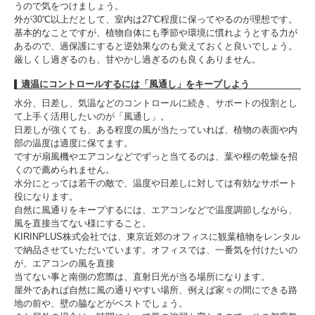
うので気をつけましょう。
外が30℃以上だとして、室内は27℃程度に保ってやるのが理想です。
基本的なことですが、植物自体にも季節や環境に慣れようとする力が
あるので、過保護にすると逆効果なのも覚えておくと良いでしょう。
厳しくし過ぎるのも、甘やかし過ぎるのも良くありません。
適温にコントロールするには「風通し」をキープしよう
水分、日差し、気温などのコントロールに続き、サポートの役割とし
て上手く活用したいのが「風通し」。
日差しが強くても、ある程度の風が当たっていれば、植物の表面や内
部の温度は適度に保てます。
ですが扇風機やエアコンなどでずっと当てるのは、葉や根の乾燥を招
くので薦められません。
水分にとっては若干の敵で、温度や日差しに対しては有効なサポート
役になります。
自然に風通りをキープするには、エアコンなどで温度調節しながら、
風を直接当てない様にすること。
KIRINPLUS株式会社では、東京近郊のオフィスに観葉植物をレンタル
で納品させていただいています。オフィスでは、一番気を付けたいの
が、エアコンの風を直接
当てない事と南側の窓際は、直射日光が当る場所になります。
屋外であれば自然に風の通りやすい場所、例えば家々の間にできる路
地の前や、壁の脇などがベストでしょう。