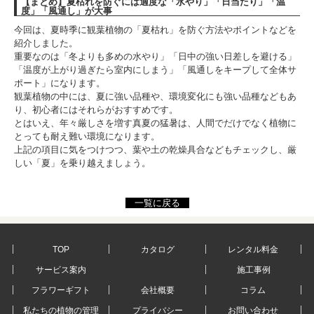
【まとめ】夏枯れを防ぐには適度な「水やり」「日当たり」「温
度」「風通し」が大事
今回は、夏時季に観葉植物の「夏枯れ」を防ぐ方法やポイントなどを
紹介しました。
重要なのは「冬よりも多めの水やり」「日中の強い日差しを避ける」
「温度が上がり過ぎたら室内にしまう」「風通しをキープして全体サ
ポート」になります。
観葉植物の中には、夏に強い品種や、環境変化にも強い品種などもあ
り、初心者にはそれらがおすすめです。
とはいえ、年々厳しさを増す真夏の猛暑は、人間でだけでなく植物に
とっても耐え難い環境になります。
上記の項目に気をつけつつ、葉や土の乾燥具合などもチェックし、厳
しい「夏」を乗り越えましょう。
一覧に戻る
TOP
カタログ
レンタル料金
サービス案内
施工事例
フラワーギフト
会社概要
コラム
私たちの植物の管理
プライバシー
お問い合わせ