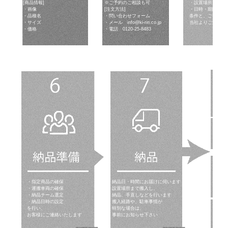
[商品情報]
※ご予約のご相談も可
・設置場所
・画像
[注文方法]
・日時・期間など
・品種名
・問い合わせフォーム
条件と、ご要望を
・サイズ
・メール
info@ki-rin.co.jp
当社よりご返信い
・価格
・電話
0120-25-8483
・指定商品の確保
納品日・時間にお届けに伺います
・運搬車両の確保
設置場所まで搬入し、
・納品チーム選定
納品、手直しなどを行います
・納品日時の設定
搬入経路や、駐車事情が
を行い、
特別な場合は、
お客様にご連絡いたします
事前にお知らせ下さい